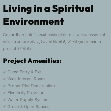
Living in a Spiritual
Environment
Govardhan Lok में आपको basic plots के साथ-साथ essential
infrastructure और सुविधाएं भी मिलती हैं, जो इसे एक premium
project बनाती हैं।
Project Amenities:
✔ Gated Entry & Exit
✔ Wide Internal Roads
✔ Proper Plot Demarcation
✔ Electricity Provision
✔ Water Supply System
✔ Green & Open Spaces