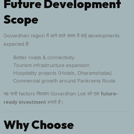
Future Development
Scope
Govardhan region में आने वाले समय में कई developments
expected हैं:
Better roads & connectivity
Tourism infrastructure expansion
Hospitality projects (Hotels, Dharamshalas)
Commercial growth around Parikrama Route
यह सभी factors मिलकर Govardhan Lok को एक
future-
ready investment
बनाते हैं।
Why Choose