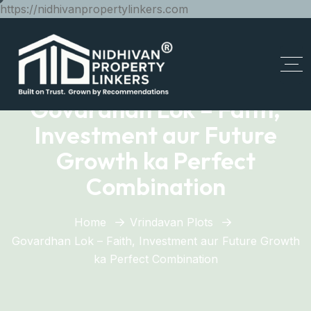
https://nidhivanpropertylinkers.com
Govardhan Lok – Faith,
Investment aur Future
Growth ka Perfect
Combination
Home
Vrindavan Plots
Govardhan Lok – Faith, Investment aur Future Growth
ka Perfect Combination