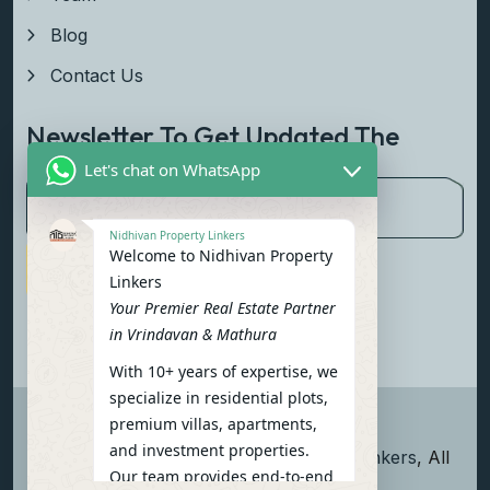
Blog
Contact Us
Newsletter To Get Updated The
Latest News
Let's chat on WhatsApp
Nidhivan Property Linkers
Welcome to Nidhivan Property
Subscribe Now
Linkers
Your Premier Real Estate Partner
in Vrindavan & Mathura
With 10+ years of expertise, we
specialize in residential plots,
premium villas, apartments,
and investment properties.
Copyright
2026
Nidhivan Property Linkers
, All
Our team provides end-to-end
rights reserved.