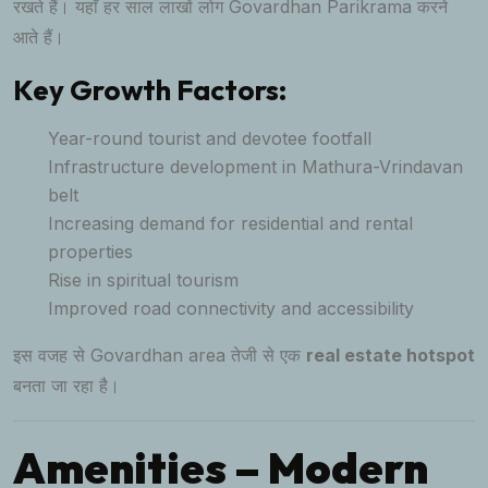
रखते हैं। यहाँ हर साल लाखों लोग Govardhan Parikrama करने
आते हैं।
Key Growth Factors:
Year-round tourist and devotee footfall
Infrastructure development in Mathura-Vrindavan
belt
Increasing demand for residential and rental
properties
Rise in spiritual tourism
Improved road connectivity and accessibility
इस वजह से Govardhan area तेजी से एक
real estate hotspot
बनता जा रहा है।
Amenities – Modern