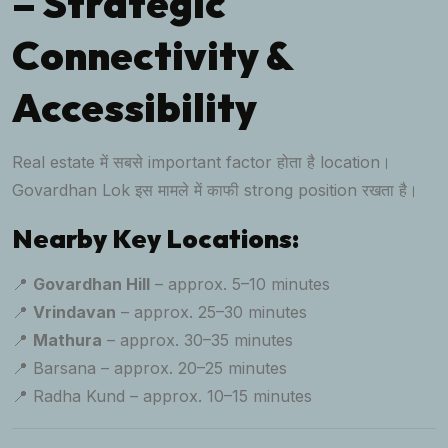
– Strategic
Connectivity &
Accessibility
Real estate में सबसे important factor होता है location।
Govardhan Lok इस मामले में काफी strong position रखता है।
Nearby Key Locations:
📍
Govardhan Hill
– approx. 5–10 minutes
📍
Vrindavan
– approx. 25–30 minutes
📍
Mathura
– approx. 30–35 minutes
📍 Barsana – approx. 20–25 minutes
📍 Radha Kund – approx. 10–15 minutes