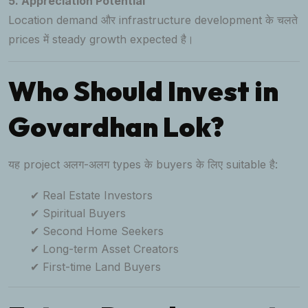
5. Appreciation Potential
Location demand और infrastructure development के चलते
prices में steady growth expected है।
Who Should Invest in
Govardhan Lok?
यह project अलग-अलग types के buyers के लिए suitable है:
✔ Real Estate Investors
✔ Spiritual Buyers
✔ Second Home Seekers
✔ Long-term Asset Creators
✔ First-time Land Buyers