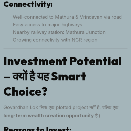
Connectivity:
Well-connected to Mathura & Vrindavan via road
Easy access to major highways
Nearby railway station: Mathura Junction
Growing connectivity with NCR region
Investment Potential
– क्यों है यह Smart
Choice?
Govardhan Lok सिर्फ एक plotted project नहीं है, बल्कि एक
long-term wealth creation opportunity
है।
Reasons to Invest: