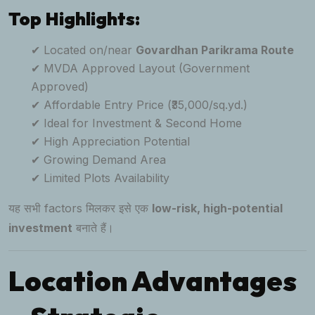
Top Highlights:
✔ Located on/near
Govardhan Parikrama Route
✔ MVDA Approved Layout (Government
Approved)
✔ Affordable Entry Price (₹35,000/sq.yd.)
✔ Ideal for Investment & Second Home
✔ High Appreciation Potential
✔ Growing Demand Area
✔ Limited Plots Availability
यह सभी factors मिलकर इसे एक
low-risk, high-potential
investment
बनाते हैं।
Location Advantages