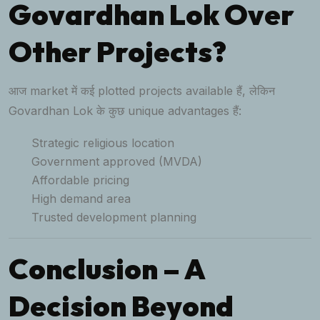
Govardhan Lok Over
Other Projects?
आज market में कई plotted projects available हैं, लेकिन
Govardhan Lok के कुछ unique advantages हैं:
Strategic religious location
Government approved (MVDA)
Affordable pricing
High demand area
Trusted development planning
Conclusion – A
Decision Beyond